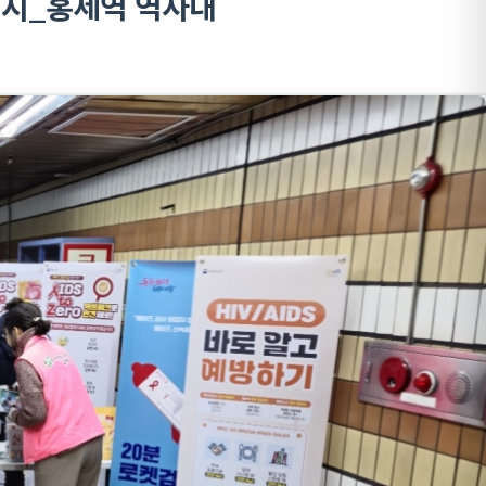
 실시_홍제역 역사내