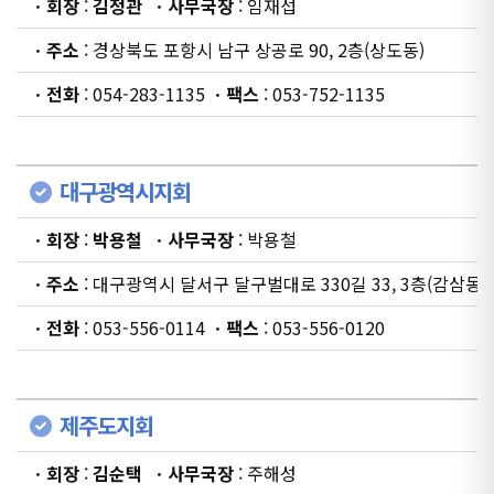
ㆍ회장
:
김정관
ㆍ사무국장
: 임재섭
ㆍ주소
: 경상북도 포항시 남구 상공로 90, 2층(상도동)
ㆍ전화
: 054-283-1135
ㆍ팩스
: 053-752-1135
대구광역시지회
ㆍ회장
:
박용철
ㆍ사무국장
: 박용철
ㆍ주소
: 대구광역시 달서구 달구벌대로 330길 33, 3층(감삼동)
ㆍ전화
: 053-556-0114
ㆍ팩스
: 053-556-0120
제주도지회
ㆍ회장
:
김순택
ㆍ사무국장
: 주해성