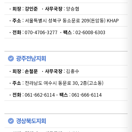
ㆍ회장
:
강인준
ㆍ사무국장
: 양승협
ㆍ주소
: 서울특별시 성북구 동소문로 209(돈암동) KHAP
ㆍ전화
: 070-4706-3277
ㆍ팩스
: 02-6008-6303
광주전남지회
ㆍ회장
:
손철문
ㆍ사무국장
: 김충수
ㆍ주소
: 전라남도 여수시 동문로 30, 2층(고소동)
ㆍ전화
: 061-662-6114
ㆍ팩스
: 061-666-6114
경상북도지회