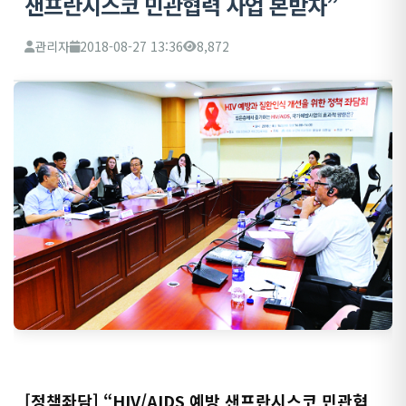
샌프란시스코 민관협력 사업 본받자”
관리자
2018-08-27 13:36
8,872
[정책좌담] “HIV/AIDS 예방 샌프란시스코 민관협