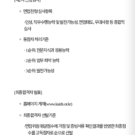
[
2
]
◦
면접전형 심사항목
인성
직무수행능력 및 발전가능성
면접태도
우대사항 등 종합적
·
,
,
,
심사
◦
동점자 처리기준
순위
전문지식과 응용능력
· 1
:
순위
업무 파악 능력
· 2
:
순위
발전가능성
· 3
:
최종합격자 발표
[
]
◦
홈페이지 게재
(www.kaids.or.kr)
◦
최종합격자 선발기준
면접위원 평균점수에 가점 및 증빙서류 확인결과를 반영한 최종점
·
수를 고득점자로 순으로 선발