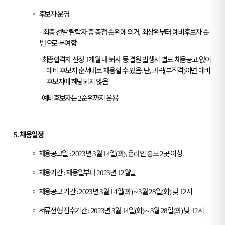
◦
후보자 운영
최종 선발 탈락자 중 총점 순위에 의거
최상위부터 예비후보자 순
·
,
번으로 부여함
최종합격자 선정
개월 내 퇴사 등 결원 발생시 별도 채용공고 없이
·
1
예비 후보자 순서대로 채용할 수 있음
단
과락
부적격
이면 예비
.
,
(
)
후보자에 해당되지 않음
예비후보자는
순위까지 운용
·
2
채용일정
5.
◦
채용공고일
년
월
일
화
온라인 홍보
곳 이상
: 2023
3
14
(
),
2
◦
채용기간
채용일부터
년
월말
:
2023
12
◦
채용공고 기간
년
월
일
화
월
일
화
낮
시
: 2023
3
14
(
) ~ 3
28
(
)
12
◦
서류전형 접수기간
년
월
일
화
월
일
화
낮
시
: 2023
3
14
(
) ~ 3
28
(
)
12