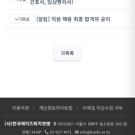
간호사, 임상병리사)
[알림] 직원 채용 최종 합격자 공지
다음글
목록
이용약관
|
개인정보처리방침
|
이메일 무단수집 거부
(사)한국에이즈퇴치연맹
(우)02817 서울시 성북구 동소문로 209 (돈
암동) KHAP
02-927-4071
info@kaids.or.kr