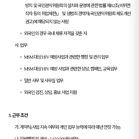
방지 및 국민권익위원회의 설치와 운영에 관한 법률 제
조
비위면
82
(
직자 등의 취업제한
」
및 성범죄 경력자
국민권익위원회 제도개선
)
(
권고
에 해당되지 않는 사람
)
◦
외국인의 경우 국내 체류 자격을 갖춘 자
사
업무
.
◦
대상
예방사업과 관련한 행정 및 관리 업무
MSM
HIV
◦
대상
예방 사업과 관련한 상담
캠페인
교육업무
MSM
HIV
,
,
◦
일반 사무 및 사무실 업무
◦
외국인 검진
상담
홍보 사업 지원
,
,
근무 조건
3.
가
계약직
사업 지속 여부와 개인 업무 능력에 따라 매년 연장 가능
.
(
)
나
일반행정 및 관리
원
세전