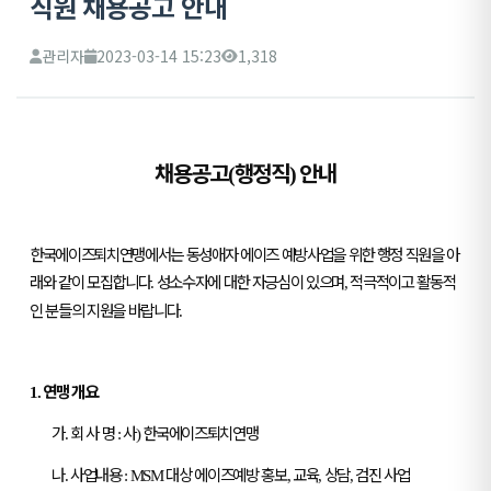
직원 채용공고 안내
관리자
2023-03-14 15:23
1,318
채용공고
행정직
안내
(
)
한국에이즈퇴치연맹에서는 동성애자 에이즈 예방사업을 위한 행정 직원을 아
래와 같이 모집합니다
성소수자에 대한 자긍심이 있으며
적극적이고 활동적
.
,
인 분들의 지원을 바랍니다
.
연맹 개요
1.
가
회 사 명
사
한국에이즈퇴치연맹
.
:
)
나
사업내용
대상 에이즈예방 홍보
교육
상담
검진 사업
.
: MSM
,
,
,