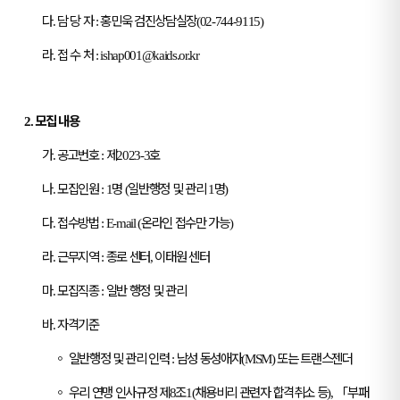
다
담 당 자
홍민욱 검진상담실장
.
:
(02-744-9115)
라
접 수 처
.
: ishap001@kaids.or.kr
모집 내용
2.
가
공고번호
제
호
.
:
2023-3
나
모집인원
명
일반행정 및 관리
명
.
: 1
(
1
)
다
접수방법
온라인 접수만 가능
.
: E-mail (
)
라
근무지역
종로 센터
이태원 센터
.
:
,
마
모집직종
일반 행정 및 관리
.
:
바
자격기준
.
◦
일반행정 및 관리 인력
남성 동성애자
또는 트랜스젠더
:
(MSM)
◦
우리 연맹 인사규정 제
조
채용비리 관련자 합격취소 등
「
부패
8
1(
),