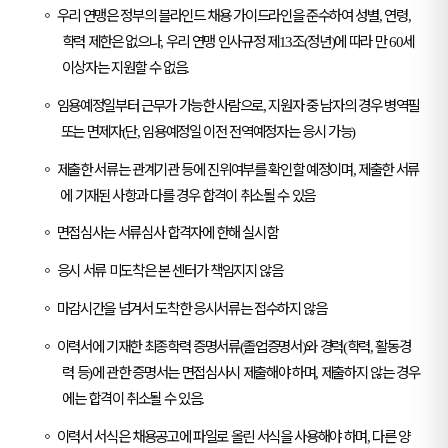
◦
우리 연맹은 정부의 블라인드 채용 가이드라인을 준수하여 성별
연령
,
,
학력 제한은 없으나
우리 연맹 인사규정 제
조
정년
에 따라 만
세
,
13
(
)
60
이상자는 지원할 수 없음
.
◦
임용예정일부터 근무가 가능한 사람으로
지원자 중 남자의 경우 병역필
,
또는 면제자
단
임용예정일 이전 전역예정자는 응시 가능
(
,
)
◦
제출한 서류는 관계기관 등에 진위여부를 확인할 예정이며
제출한 서류
,
에 기재된 사항과 다를 경우 합격이 취소될 수 있음
◦
면접심사는 서류심사 합격자에 한해 실시함
◦
응시 서류 미도착은 본 센터가 책임지지 않음
◦
마감시간을 넘겨서 도착한 응시서류는 접수하지 않음
◦
이력서에 기재한 최종학력 증명서류
졸업증명서
와 경력
학력
활동경
(
)
(
,
력 등
에 관한 증명서는 면접심사시 제출해야 하며
제출하지 않는 경우
)
,
에는 합격이 취소될 수 있음
.
◦
이력서 서식은 채용공고에 파일로 올린 서식을 사용해야 하며
다른 양
,