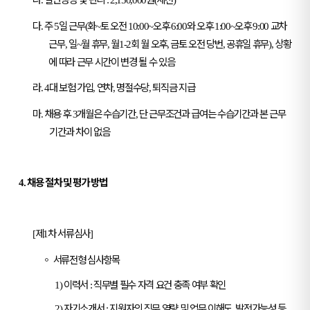
.
: 2,150,000
(
)
다
주
일 근무
화
토 오전
오후
와 오후
오후
교차
.
5
(
~
10:00~
6:00
1:00~
9:00
근무
일
월 휴무
월
회 월 오후
금토 오전 당번
공휴일 휴무
상황
,
~
,
1-2
,
,
),
에 따라 근무 시간이 변경 될 수 있음
라
대 보험 가입
연차
명절수당
퇴직금 지급
. 4
,
,
,
마
채용 후
개월은 수습기간
단 근무조건과 급여는 수습기간과 본 근무
.
3
,
기간과 차이 없음
채용 절차 및 평가 방법
4.
제
차 서류심사
[
1
]
◦
서류전형 심사항목
이력서
직무별 필수 자격 요건 충족 여부 확인
1)
:
자기소개서
지원자의 직무 역량 및 업무 이해도
발전가능성 등
2)
:
,