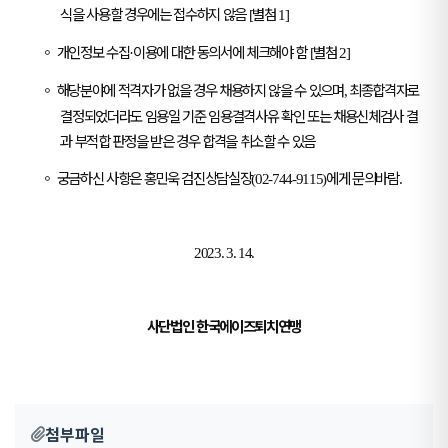
식을 사용할 경우에는 접수하지 않음
별첨
[
1]
◦
개인정보 수집
이용에 대한 동의서에 체크해야 함
별첨
·
[
2]
◦
해당분야에 적격자가 없을 경우 채용하지 않을 수 있으며
최종합격자로
,
결정되었더라도 임용일 기준 임용결격사유 확인 또는 채용신체검사 결
과 부적합 판정을 받은 경우 합격을 취소할 수 있음
◦
궁금하신 사항은 홍민욱 검진상담실장
에게 문의바람
(02-744-9115)
.
2023. 3. 14.
사단법인 한국에이즈퇴치연맹
첨부파일