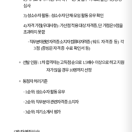
심사
성소수자 활동
성소수자 단체
모임 활동 유무 확인
3)
:
·
자격 가점
우대사항
가산점 적용 대상 자격증
단 가점은
점을
4)
(
) :
,
9
초과하지 못함
직무 분야 관련
자격증 소지자
컴퓨터 자격증
워드 자격증 등
각
·
(
)
점
증빙은
자격증
수료 확인서 등
3
(
)
◦
선발 인원
차 합격자는 고득점 순으로
배수 이상으로 하고 지원
: 1
1.5
자가 많을 경우
명까지 선정
10
◦
동점자 처리기준
순위
성소수자 활동 유무
· 1
:
순위
직무분야 관련자격증 소지자
· 2
:
순위
자기소개서 평가
· 3
:
제
차 면접심사