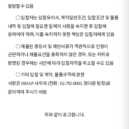
열람할 수 있음
○
입찰자는 입찰유의서
계약일반조건
입찰조건 및 물품
,
,
내역 등 입찰에 필요한 일체의 사항을 숙지한 후 입찰에
응하여야 하며
이를 숙지하지 못한 책임은 입찰자에게 있음
,
○
제출된 증빙서 및 제반서류가 객관적으로 인정이
곤란하거나 제출요건을 충족하지 않은 경우
또는 허위로
,
판명된 경우에는 사안에 따라 입찰자격을 취소할 수도 있음
○
기타 입찰 및 계약
물품규격에 관한
,
사항은
사무국
전화
정다운 팀장
로
iSHAP
(
: 02-792-0083,
)
문의하여 주시기 바람
위와 같이 공고합니다
.