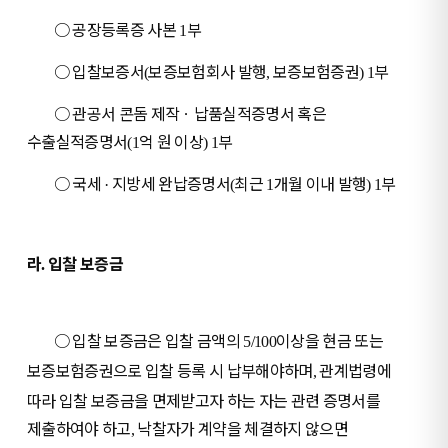
○
공장등록증 사본
부
1
○
입찰보증서
보증보험회사 발행
보증보험증권
부
(
,
) 1
○
관공서 콘돔 제작
ㆍ
납품실적증명서 혹은
수출실적증명서
억 원 이상
부
(1
) 1
○
국세
지방세 완납증명서
최근
개월 이내 발행
부
·
(
1
) 1
라
입찰 보증금
.
○
입찰 보증금은 입찰 금액의
이상을 현금 또는
5/100
보증보험증권으로 입찰 등록 시 납부해야하며
관계법령에
,
따라 입찰 보증금을 면제받고자 하는 자는 관련 증명서를
제출하여야 하고
낙찰자가 계약을 체결하지 않으면
,