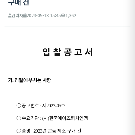
구매 건
관리자
2023-05-18 15:45
1,362
입 찰 공 고 서
가
입찰에 부치는 사항
.
○
공고번호
제
호
:
2023-05
○
수요기관
사
한국에이즈퇴치연맹
: (
)
○
품명
년 콘돔 제조
구매 건
: 2023
·