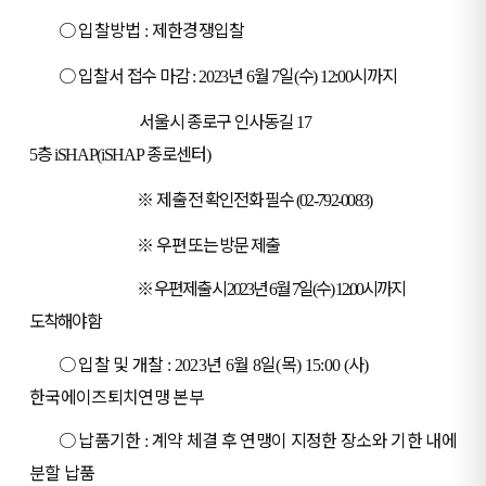
○
입찰방법
제한경쟁입찰
:
○
입찰서 접수 마감
년
월
일
수
시까지
: 2023
6
7
(
)
12:00
서울시 종로구 인사동길
17
층
종로센터
5
iSHAP(iSHAP
)
※
제출 전 확인전화 필수
(02-792-0083)
※
우편 또는 방문 제출
※
우편 제출 시
년
월
일
수
시까지
2023
6
7
(
)
12:00
도착해야 함
○
입찰 및 개찰
년
월
일
목
사
: 2023
6
8
(
) 15:00 (
)
한국에이즈퇴치연맹 본부
○
납품기한
계약 체결 후 연맹이 지정한 장소와 기한 내에
:
분할 납품