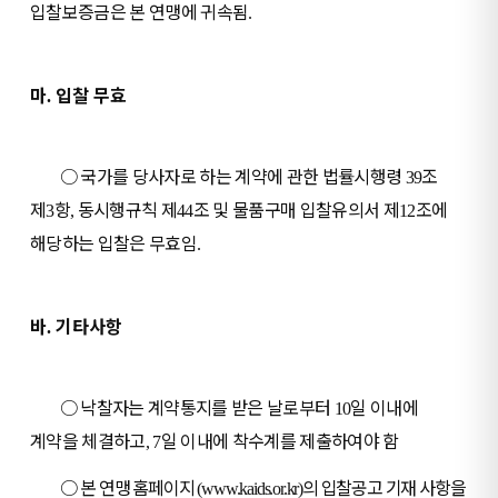
입찰보증금은 본 연맹에 귀속됨
.
마
입찰 무효
.
○
국가를 당사자로 하는 계약에 관한 법률시행령
조
39
제
항
동시행규칙 제
조 및 물품구매 입찰유의서 제
조에
3
,
44
12
해당하는 입찰은 무효임
.
바
기타사항
.
○
낙찰자는 계약통지를 받은 날로부터
일 이내에
10
계약을 체결하고
일 이내에 착수계를 제출하여야 함
, 7
○
본 연맹 홈페이지
의 입찰공고 기재 사항을
(www.kaids.or.kr)