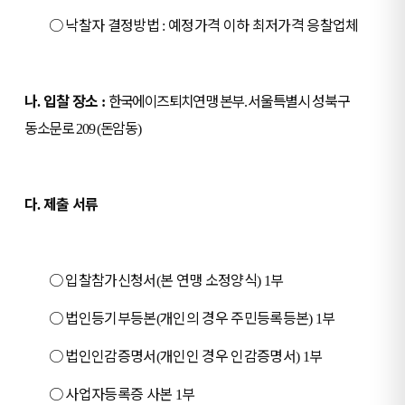
○
낙찰자 결정방법
예정가격 이하 최저가격 응찰업체
:
나
입찰 장소
한국에이즈퇴치연맹 본부
서울특별시 성북구
.
:
.
동소문로
돈암동
209 (
)
다
제출 서류
.
○
입찰참가신청서
본 연맹 소정양식
부
(
) 1
○
법인등기부등본
개인의 경우 주민등록등본
부
(
) 1
○
법인인감증명서
개인인 경우 인감증명서
부
(
) 1
○
사업자등록증 사본
부
1