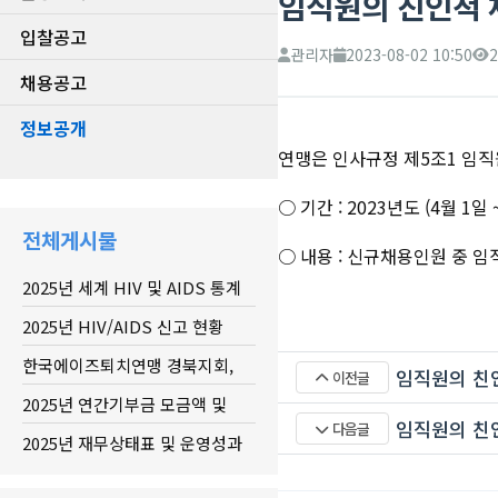
임직원의 친인척 
입찰공고
관리자
2023-08-02 10:50
2
채용공고
정보공개
연맹은 인사규정 제5조1 임직
○ 기간 : 2023년도 (4월 1일 
전체게시물
○ 내용 : 신규채용인원 중 임
2025년 세계 HIV 및 AIDS 통계
2025년 HIV/AIDS 신고 현황
한국에이즈퇴치연맹 경북지회,
임직원의 친
이전글
20...
2025년 연간기부금 모금액 및
임직원의 친
다음글
활...
2025년 재무상태표 및 운영성과
표