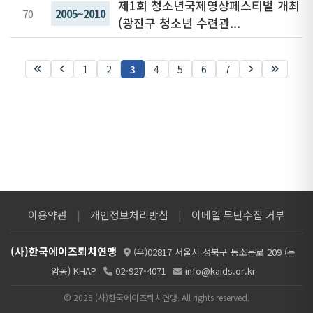
제1회 청소년국제영상페스티벌 개최
70
2005~2010
(광진구 청소년 수련관...
1
2
3
4
5
6
7
이용약관
|
개인정보처리방침
|
이메일 무단수집 거부
(사)한국에이즈퇴치연맹
(우)02817 서울시 성북구 동소문로 209 (돈
암동) KHAP
02-927-4071
info@kaids.or.kr
© 2026 (사)한국에이즈퇴치연맹. All rights reserved.