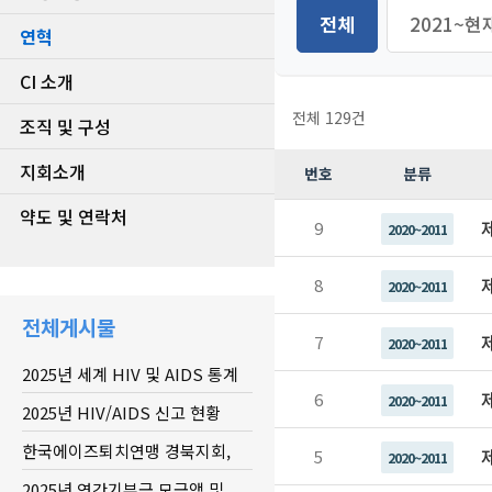
전체
2021~현
연혁
CI 소개
전체 129건
조직 및 구성
지회소개
번호
분류
약도 및 연락처
9
2020~2011
8
2020~2011
전체게시물
7
2020~2011
2025년 세계 HIV 및 AIDS 통계
6
2020~2011
2025년 HIV/AIDS 신고 현황
한국에이즈퇴치연맹 경북지회,
5
2020~2011
20...
2025년 연간기부금 모금액 및