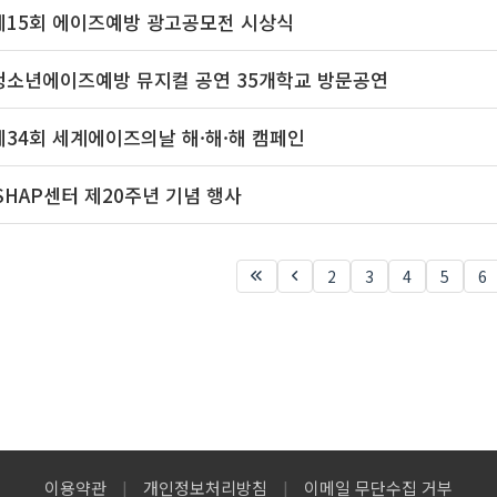
제15회 에이즈예방 광고공모전 시상식
청소년에이즈예방 뮤지컬 공연 35개학교 방문공연
제34회 세계에이즈의날 해·해·해 캠페인
iSHAP센터 제20주년 기념 행사
2
3
4
5
6
이용약관
|
개인정보처리방침
|
이메일 무단수집 거부